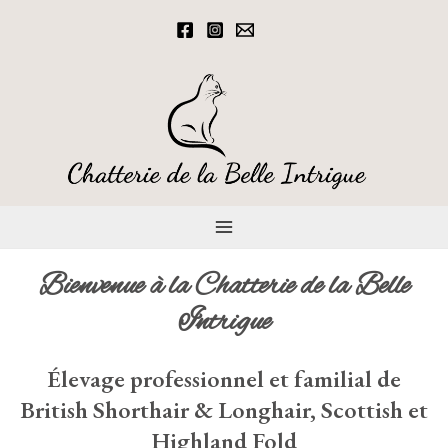
Aller
au
contenu
Main
Bienvenue à la Chatterie de la Belle
Menu
Intrigue
Élevage professionnel et familial de
British Shorthair & Longhair, Scottish et
Highland
Fold